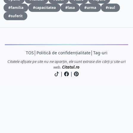
#familia
#capacitatea
#lasa
#urma
#raul
#suferit
TOS
│
Politică de confidențialitate
│
Tag-uri
Citatele afișate pe site nu ne aparțin, ele sunt extrase din cărți și site-uri
web.
Citatul.ro
|
|