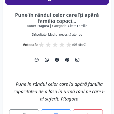
Pune în rândul celor care îți apără
familia capaci...
Autor:
Pitagora
| Categorie:
Citate Familie
Dificultate: Mediu, necesită atenție
★
★
★
★
★
Votează:
(
0
/5 din
0
)
Pune în rândul celor care îți apără familia
capacitatea de a lăsa în urmă răul pe care l-
ai suferit. Pitagora