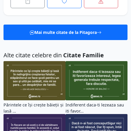
Mai multe citate de la Pitagora
Alte citate celebre din
Citate Familie
Părintele ce îşi creşte băieţii şi
Indiferent daca-ti lezeaza sau
lasă ...
iti favor...