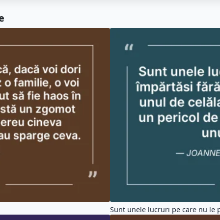
e
Sunt unele lucruri pe care nu le p