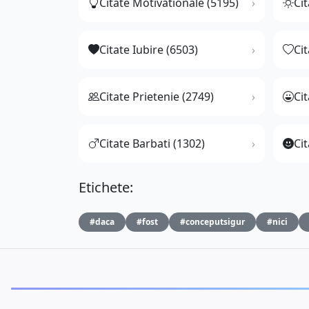
Citate Motivationale (5195)
Cit
Citate Iubire (6503)
Ci
Citate Prietenie (2749)
Ci
Citate Barbati (1302)
Cit
Etichete:
#daca
#fost
#conceputsigur
#nici