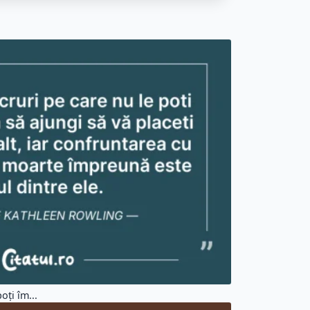
oți îm...