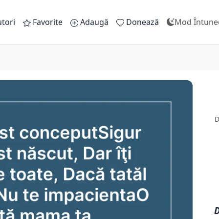
tori
Favorite
Adaugă
Donează
Mod Întune
D
D