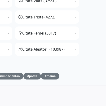
Citate Viata (37550)
Citate Triste (4272)
Citate Femei (3817)
Citate Aleatorii (103987)
#impacientao
#poata
#mama