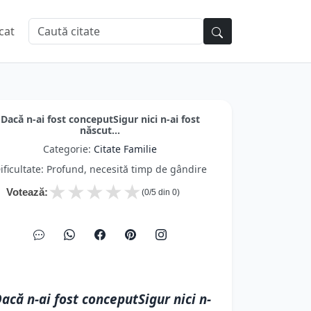
cat
Dacă n-ai fost conceputSigur nici n-ai fost
născut...
Categorie:
Citate Familie
ificultate: Profund, necesită timp de gândire
★
★
★
★
★
Votează:
(
0
/5 din
0
)
acă n-ai fost conceputSigur nici n-