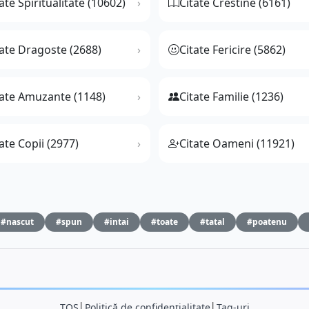
ate Spiritualitate (10602)
Citate Crestine (6161)
tate Dragoste (2688)
Citate Fericire (5862)
tate Amuzante (1148)
Citate Familie (1236)
ate Copii (2977)
Citate Oameni (11921)
#nascut
#spun
#intai
#toate
#tatal
#poatenu
TOS
│
Politică de confidențialitate
│
Tag-uri