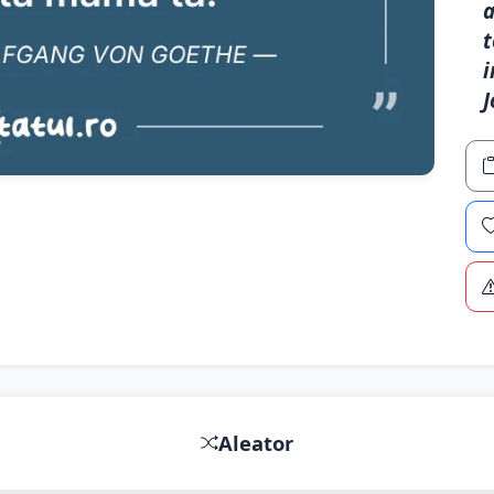
a
t
i
J
Aleator