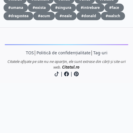
#umana
#exista
#singura
#intrebare
#face
#dragostea
#acum
#neale
#donald
#walsch
TOS
│
Politică de confidențialitate
│
Tag-uri
Citatele afișate pe site nu ne aparțin, ele sunt extrase din cărți și site-uri
web.
Citatul.ro
|
|