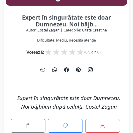
Expert în singurătate este doar
Dumnezeu. Noi bâjb...
Autor:
Costel Zagan
| Categorie:
Citate Crestine
Dificultate: Mediu, necesită atenție
★
★
★
★
★
Votează:
(
0
/5 din
0
)
Expert în singurătate este doar Dumnezeu.
Noi bâjbâim după ceilalţi. Costel Zagan