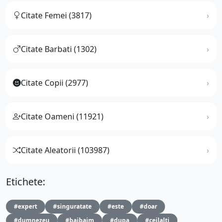
Citate Femei (3817)
Citate Barbati (1302)
Citate Copii (2977)
Citate Oameni (11921)
Citate Aleatorii (103987)
Etichete:
#expert
#singuratate
#este
#doar
#dumnezeu
#bajbaim
#dupa
#ceilalti