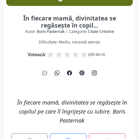
În fiecare mamă, divinitatea se
regăsește în copil...
Autor:
Boris Pasternak
| Categorie:
Citate Crestine
Dificultate: Mediu, necesită atenție
★
★
★
★
★
Votează:
(
0
/5 din
0
)
În fiecare mamă, divinitatea se regăsește în
copilul pe care îl îngrijeşte cu iubire. Boris
Pasternak