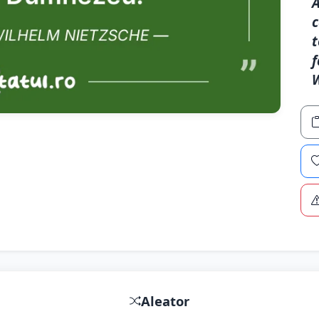
A
c
t
f
W
Aleator