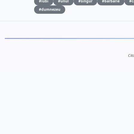
#iubi
#unul
#singur
#barbarie
#c
#dumnezeu
Cit