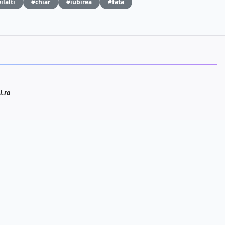
ilalti
#chiar
#iubirea
#fata
l.ro