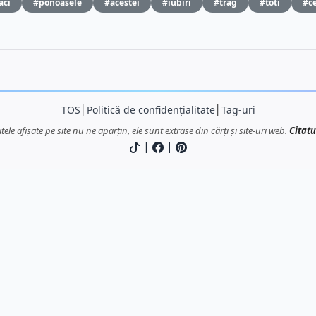
aci
#ponoasele
#acestei
#iubiri
#trag
#toti
#ce
TOS
│
Politică de confidențialitate
│
Tag-uri
atele afișate pe site nu ne aparțin, ele sunt extrase din cărți și site-uri web.
Citatu
|
|