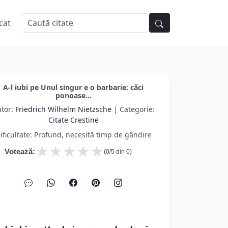
cat
A-l iubi pe Unul singur e o barbarie: căci
ponoase...
tor:
Friedrich Wilhelm Nietzsche
| Categorie:
Citate Crestine
ificultate: Profund, necesită timp de gândire
★
★
★
★
★
Votează:
(
0
/5 din
0
)