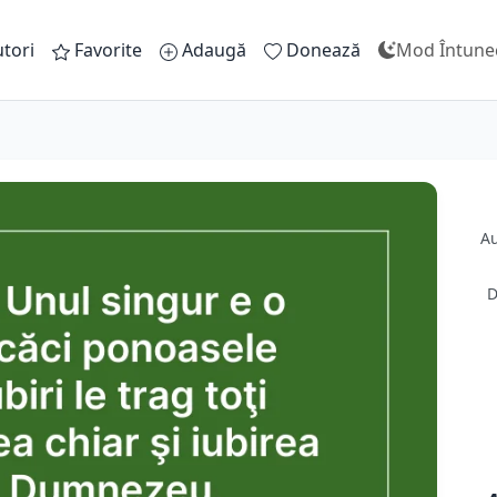
tori
Favorite
Adaugă
Donează
Mod Întune
Au
D