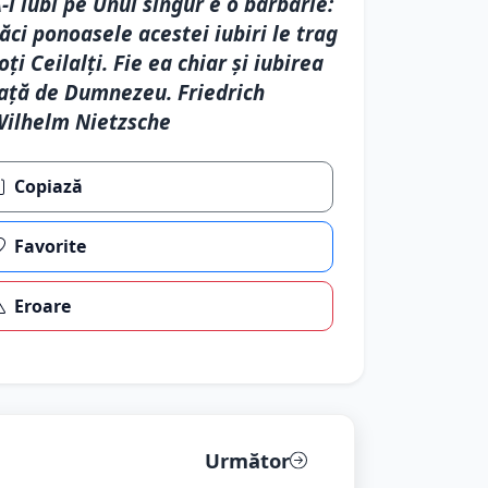
-l iubi pe Unul singur e o barbarie:
ăci ponoasele acestei iubiri le trag
oţi Ceilalţi. Fie ea chiar şi iubirea
aţă de Dumnezeu. Friedrich
ilhelm Nietzsche
Copiază
Favorite
Eroare
Următor