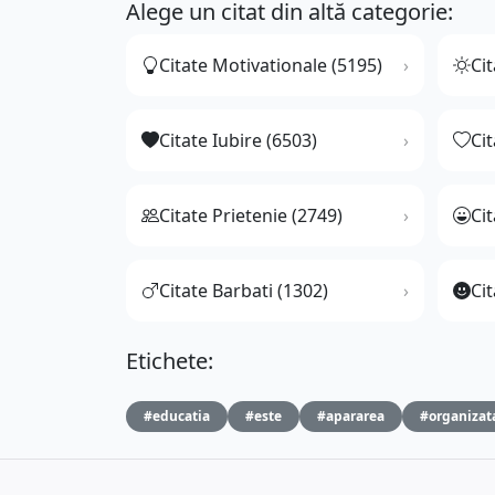
Alege un citat din altă categorie:
Citate Motivationale (5195)
Cit
Citate Iubire (6503)
Ci
Citate Prietenie (2749)
Ci
Citate Barbati (1302)
Cit
Etichete:
#educatia
#este
#apararea
#organizat