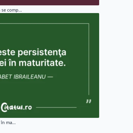
 se comp...
 în ma...