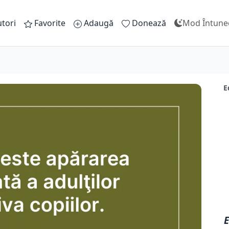
tori
Favorite
Adaugă
Donează
Mod Întune
E
E