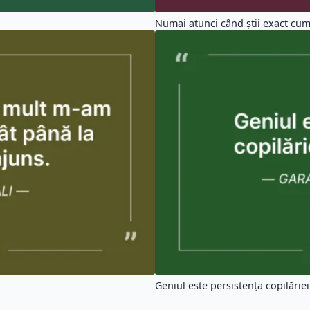
Numai atunci când ştii exact cum
Geniul este persistenţa copilăriei