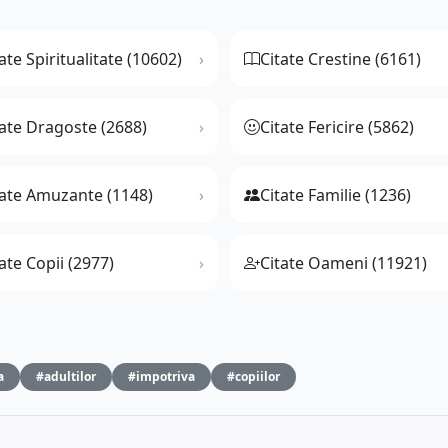
ate Spiritualitate (10602)
Citate Crestine (6161)
tate Dragoste (2688)
Citate Fericire (5862)
tate Amuzante (1148)
Citate Familie (1236)
ate Copii (2977)
Citate Oameni (11921)
a
#adultilor
#impotriva
#copiilor