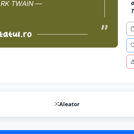
a
Aleator