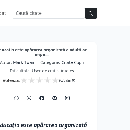
cat
ducaţia este apărarea organizată a adulţilor
împo...
Autor:
Mark Twain
| Categorie:
Citate Copii
Dificultate: Ușor de citit și înțeles
★
★
★
★
★
Votează:
(
0
/5 din
0
)
ducaţia este apărarea organizată