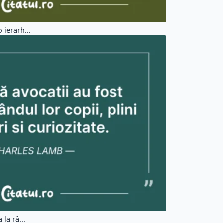
 ierarh...
la râ...