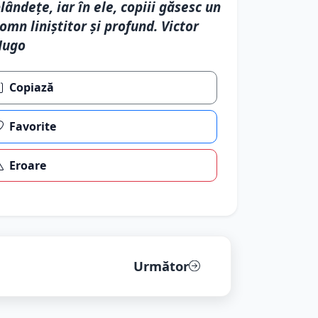
lândețe, iar în ele, copiii găsesc un
omn liniștitor și profund. Victor
Hugo
Copiază
Favorite
Eroare
Următor