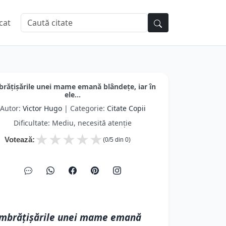
cat
brățișările unei mame emană blândețe, iar în
ele...
Autor:
Victor Hugo
| Categorie:
Citate Copii
Dificultate: Mediu, necesită atenție
★
★
★
★
★
Votează:
(
0
/5 din
0
)
mbrățișările unei mame emană