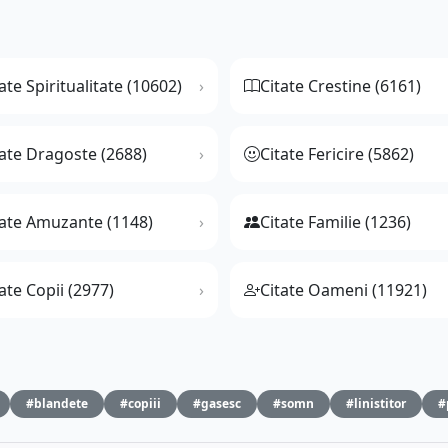
ate Spiritualitate (10602)
Citate Crestine (6161)
tate Dragoste (2688)
Citate Fericire (5862)
tate Amuzante (1148)
Citate Familie (1236)
ate Copii (2977)
Citate Oameni (11921)
#blandete
#copiii
#gasesc
#somn
#linistitor
#