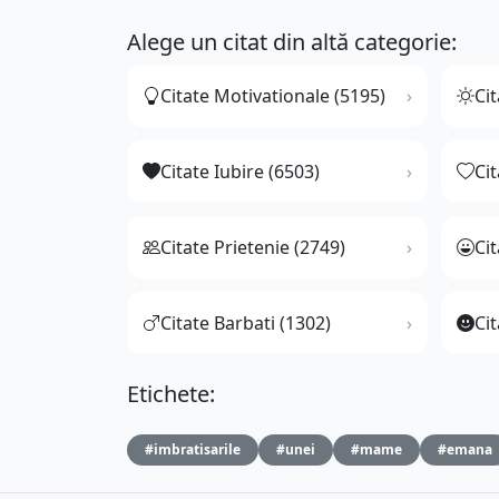
Alege un citat din altă categorie:
Citate Motivationale (5195)
Cit
Citate Iubire (6503)
Ci
Citate Prietenie (2749)
Ci
Citate Barbati (1302)
Cit
Etichete:
#imbratisarile
#unei
#mame
#emana