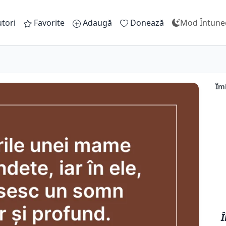
tori
Favorite
Adaugă
Donează
Mod Întune
Îm
Î