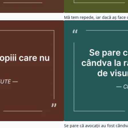
Mă tem repede, iar dacă aș face o
Se pare că avocații au fost cândva 