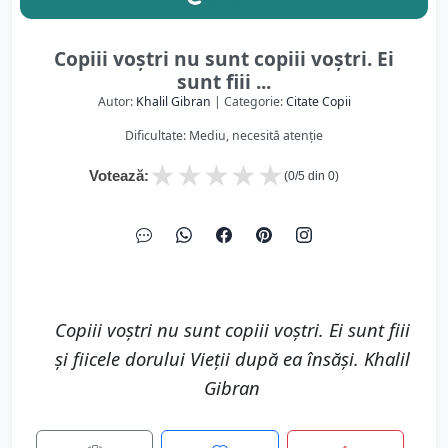
Copiii voștri nu sunt copiii voștri. Ei
sunt fiii ...
Autor:
Khalil Gibran
| Categorie:
Citate Copii
Dificultate: Mediu, necesită atenție
★
★
★
★
★
Votează:
(
0
/5 din
0
)
Copiii voștri nu sunt copiii voștri. Ei sunt fiii
și fiicele dorului Vieții după ea însăși. Khalil
Gibran