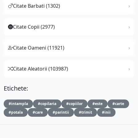
Citate Barbati (1302)
Citate Copii (2977)
Citate Oameni (11921)
Citate Aleatorii (103987)
Etichete:
#intampla
#copilaria
#copiilor
#este
#carte
#potala
#care
#parintii
#trimit
#inii