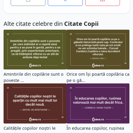
Alte citate celebre din
Citate Copii
Amintirile din copilărie sunt o
Orice om își poartă copilăria ca
poveste ...
pe o gă...
Calităţile copiilor noştri le
În educarea copiilor, rușinea