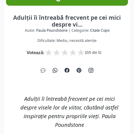
Adulții îi întreabă frecvent pe cei mici
despre vi...
Autor:
Paula Poundstone
| Categorie:
Citate Copii
Dificultate: Mediu, necesită atenție
★
★
★
★
★
Votează:
(
0
/5 din
0
)
Adulții îi întreabă frecvent pe cei mici
despre visele lor de viitor, căutând astfel
inspirație pentru propriile vieți. Paula
Poundstone