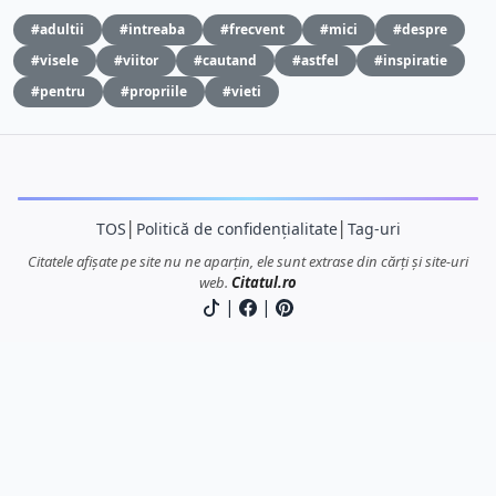
#adultii
#intreaba
#frecvent
#mici
#despre
#visele
#viitor
#cautand
#astfel
#inspiratie
#pentru
#propriile
#vieti
TOS
│
Politică de confidențialitate
│
Tag-uri
Citatele afișate pe site nu ne aparțin, ele sunt extrase din cărți și site-uri
web.
Citatul.ro
|
|