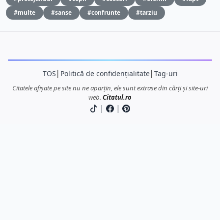
#multe
#sanse
#confrunte
#tarziu
TOS
│
Politică de confidențialitate
│
Tag-uri
Citatele afișate pe site nu ne aparțin, ele sunt extrase din cărți și site-uri
web.
Citatul.ro
|
|