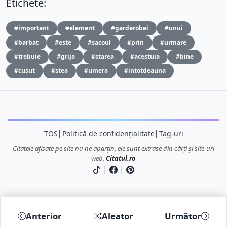
Etichete:
#important
#element
#garderobei
#unui
#barbat
#este
#sacoul
#prin
#urmare
#trebuie
#grija
#starea
#acestuia
#bine
#cusut
#stea
#umera
#intotdeauna
TOS
│
Politică de confidențialitate
│
Tag-uri
Citatele afișate pe site nu ne aparțin, ele sunt extrase din cărți și site-uri
web.
Citatul.ro
|
|
Anterior
Aleator
Următor