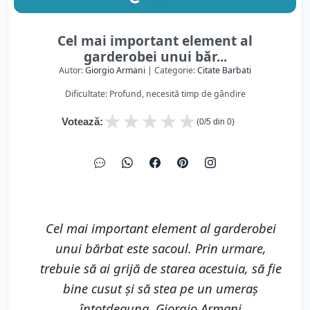
Cel mai important element al
garderobei unui băr...
Autor:
Giorgio Armani
| Categorie:
Citate Barbati
Dificultate: Profund, necesită timp de gândire
★
★
★
★
★
Votează:
(
0
/5 din
0
)
Cel mai important element al garderobei
unui bărbat este sacoul. Prin urmare,
trebuie să ai grijă de starea acestuia, să fie
bine cusut şi să stea pe un umeraş
întotdeauna. Giorgio Armani