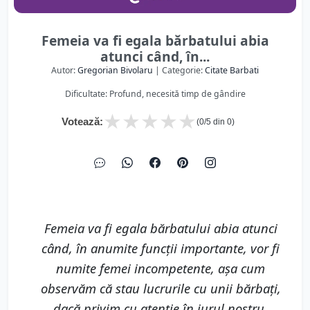
Femeia va fi egala bărbatului abia
atunci când, în...
Autor:
Gregorian Bivolaru
| Categorie:
Citate Barbati
Dificultate: Profund, necesită timp de gândire
★
★
★
★
★
Votează:
(
0
/5 din
0
)
Femeia va fi egala bărbatului abia atunci
când, în anumite funcţii importante, vor fi
numite femei incompetente, aşa cum
observăm că stau lucrurile cu unii bărbaţi,
dacă privim cu atenţie în jurul nostru.