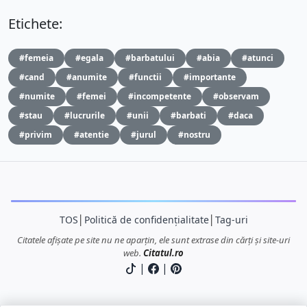
Etichete:
#femeia
#egala
#barbatului
#abia
#atunci
#cand
#anumite
#functii
#importante
#numite
#femei
#incompetente
#observam
#stau
#lucrurile
#unii
#barbati
#daca
#privim
#atentie
#jurul
#nostru
TOS
│
Politică de confidențialitate
│
Tag-uri
Citatele afișate pe site nu ne aparțin, ele sunt extrase din cărți și site-uri
web.
Citatul.ro
|
|