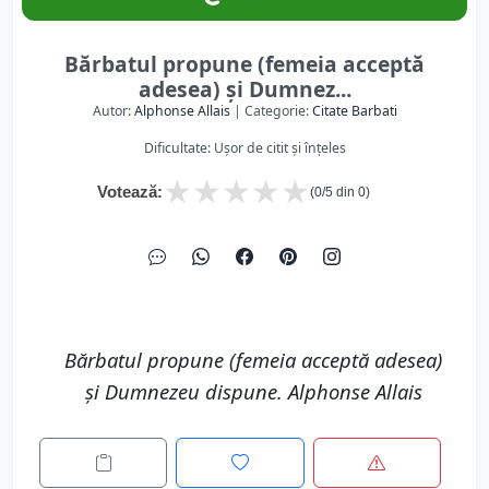
Bărbatul propune (femeia acceptă
adesea) şi Dumnez...
Autor:
Alphonse Allais
| Categorie:
Citate Barbati
Dificultate: Ușor de citit și înțeles
★
★
★
★
★
Votează:
(
0
/5 din
0
)
Bărbatul propune (femeia acceptă adesea)
şi Dumnezeu dispune. Alphonse Allais