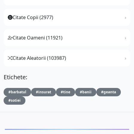
Citate Copii (2977)
Citate Oameni (11921)
Citate Aleatorii (103987)
Etichete:
#barbatul
#insurat
#tine
#banii
#geanta
#sotiei