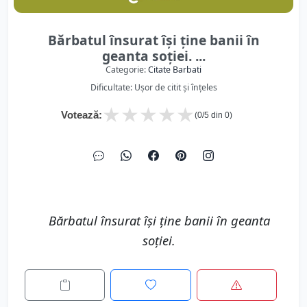
Bărbatul însurat își ține banii în
geanta soției. ...
Categorie:
Citate Barbati
Dificultate: Ușor de citit și înțeles
★
★
★
★
★
Votează:
(
0
/5 din
0
)
Bărbatul însurat își ține banii în geanta
soției.