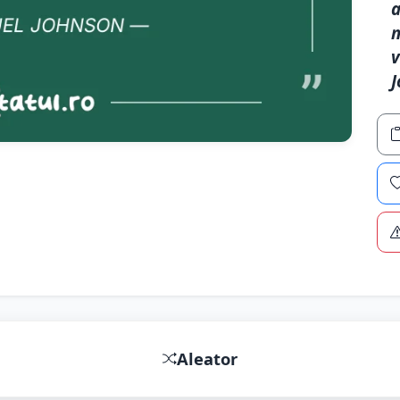
a
m
v
J
Aleator