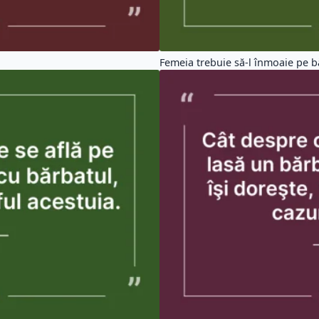
Femeia trebuie să-l înmoaie pe bă