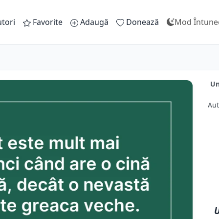
tori
Favorite
Adaugă
Donează
Mod Întune
Un
Aut
U