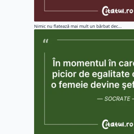
Nimic nu flatează mai mult un bărbat dec...