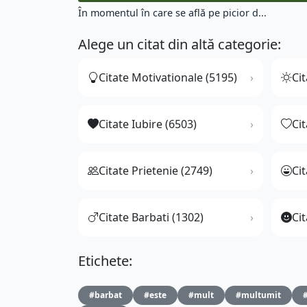
În momentul în care se află pe picior d...
Alege un citat din altă categorie:
Citate Motivationale (5195)
Cit
Citate Iubire (6503)
Ci
Citate Prietenie (2749)
Ci
Citate Barbati (1302)
Cit
Etichete:
#barbat
#este
#mult
#multumit