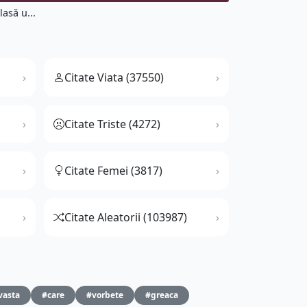
lasă u...
Citate Viata (37550)
Citate Triste (4272)
Citate Femei (3817)
Citate Aleatorii (103987)
vasta
#care
#vorbete
#greaca