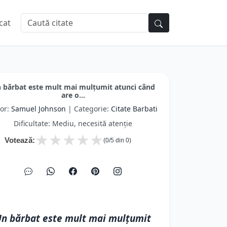
cat
 bărbat este mult mai mulţumit atunci când
are o...
or:
Samuel Johnson
| Categorie:
Citate Barbati
Dificultate: Mediu, necesită atenție
★
★
★
★
★
Votează:
(
0
/5 din
0
)
n bărbat este mult mai mulţumit