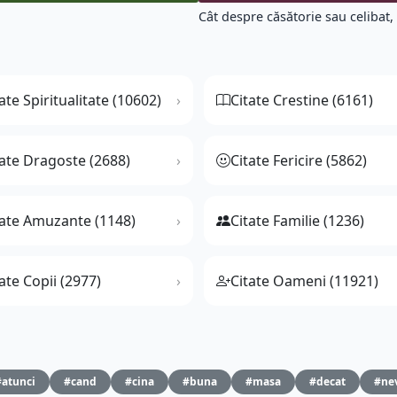
Cât despre căsătorie sau celibat, 
ate Spiritualitate (10602)
Citate Crestine (6161)
tate Dragoste (2688)
Citate Fericire (5862)
tate Amuzante (1148)
Citate Familie (1236)
ate Copii (2977)
Citate Oameni (11921)
#atunci
#cand
#cina
#buna
#masa
#decat
#ne