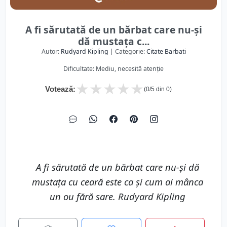
A fi sărutată de un bărbat care nu-şi
dă mustaţa c...
Autor:
Rudyard Kipling
| Categorie:
Citate Barbati
Dificultate: Mediu, necesită atenție
★
★
★
★
★
Votează:
(
0
/5 din
0
)
A fi sărutată de un bărbat care nu-şi dă
mustaţa cu ceară este ca şi cum ai mânca
un ou fără sare. Rudyard Kipling