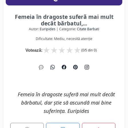
Femeia în dragoste suferă mai mult
decât bărbatul,...
Autor:
Euripides
| Categorie:
Citate Barbati
Dificultate: Mediu, necesită atenție
★
★
★
★
★
Votează:
(
0
/5 din
0
)
Femeia în dragoste suferă mai mult decât
bărbatul, dar ştie să ascundă mai bine
suferinţa. Euripides