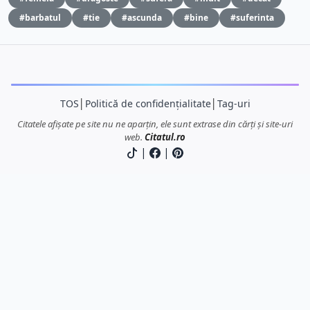
#barbatul
#tie
#ascunda
#bine
#suferinta
TOS
│
Politică de confidențialitate
│
Tag-uri
Citatele afișate pe site nu ne aparțin, ele sunt extrase din cărți și site-uri
web.
Citatul.ro
|
|