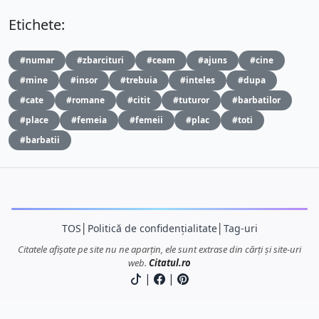
Etichete:
#numar
#zbarcituri
#ceam
#ajuns
#cine
#mine
#insor
#trebuia
#inteles
#dupa
#cate
#romane
#citit
#tuturor
#barbatilor
#place
#femeia
#femeii
#plac
#toti
#barbatii
TOS
│
Politică de confidențialitate
│
Tag-uri
Citatele afișate pe site nu ne aparțin, ele sunt extrase din cărți și site-uri
web.
Citatul.ro
|
|