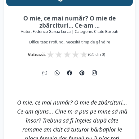
O mie, ce mai număr? O mie de
zbârcituri... Ce-am ...
Autor:
Federico Garcia Lorca
| Categorie:
Citate Barbati
Dificultate: Profund, necesită timp de gândire
★
★
★
★
★
Votează:
(
0
/5 din
0
)
O mie, ce mai număr? O mie de zbârcituri...
Ce-am ajuns... Cine m-a pus pe mine să mă
însor? Trebuia să fi înţeles după câte
romane am citit că tuturor bărbaţilor le
place femeia dar femeii nu îi plac toţi