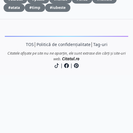
#atata
#timp
#iubeste
TOS
│
Politică de confidențialitate
│
Tag-uri
Citatele afișate pe site nu ne aparțin, ele sunt extrase din cărți și site-uri
web.
Citatul.ro
|
|