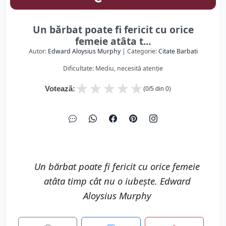
Un bărbat poate fi fericit cu orice
femeie atâta t...
Autor:
Edward Aloysius Murphy
| Categorie:
Citate Barbati
Dificultate: Mediu, necesită atenție
★
★
★
★
★
Votează:
(
0
/5 din
0
)
Un bărbat poate fi fericit cu orice femeie
atâta timp cât nu o iubește. Edward
Aloysius Murphy