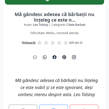
Mă gândesc adesea că bărbații nu
înțeleg ce este n...
Autor:
Leo Tolstoy
| Categorie:
Citate Barbati
Dificultate: Mediu, necesită atenție
★
★
★
★
★
Votează:
(
0
/5 din
0
)
Mă gândesc adesea că bărbații nu înțeleg
ce este nobil și ce este ignorant, deși
vorbesc mereu despre asta. Leo Tolstoy