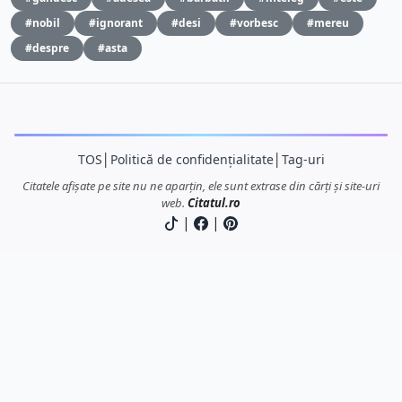
#nobil
#ignorant
#desi
#vorbesc
#mereu
#despre
#asta
TOS
│
Politică de confidențialitate
│
Tag-uri
Citatele afișate pe site nu ne aparțin, ele sunt extrase din cărți și site-uri
web.
Citatul.ro
|
|