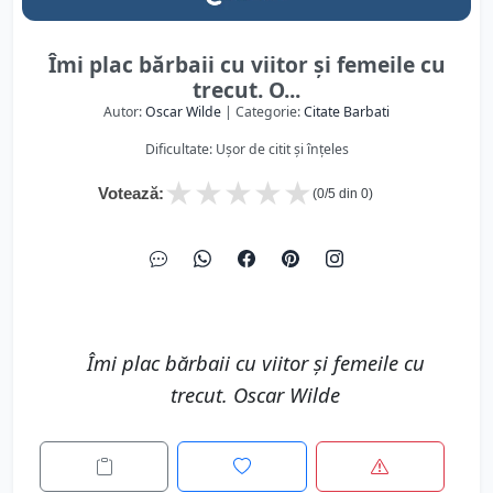
Îmi plac bărbaii cu viitor şi femeile cu
trecut. O...
Autor:
Oscar Wilde
| Categorie:
Citate Barbati
Dificultate: Ușor de citit și înțeles
★
★
★
★
★
Votează:
(
0
/5 din
0
)
Îmi plac bărbaii cu viitor şi femeile cu
trecut. Oscar Wilde