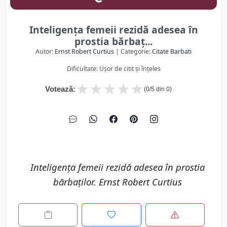
Inteligenţa femeii rezidă adesea în
prostia bărbaţ...
Autor:
Ernst Robert Curtius
| Categorie:
Citate Barbati
Dificultate: Ușor de citit și înțeles
★
★
★
★
★
Votează:
(
0
/5 din
0
)
Inteligenţa femeii rezidă adesea în prostia
bărbaţilor. Ernst Robert Curtius