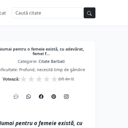
cat
Numai pentru o femeie există, cu adevărat,
femei f...
Categorie:
Citate Barbati
ificultate: Profund, necesită timp de gândire
★
★
★
★
★
Votează:
(
0
/5 din
0
)
umai pentru o femeie există, cu