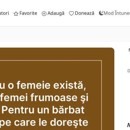
tori
Favorite
Adaugă
Donează
Mod Întune
D
N