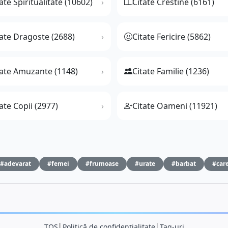
ate Spiritualitate (10602)
Citate Crestine (6161)
tate Dragoste (2688)
Citate Fericire (5862)
tate Amuzante (1148)
Citate Familie (1236)
ate Copii (2977)
Citate Oameni (11921)
#adevarat
#femei
#frumoase
#urate
#barbat
#car
TOS
│
Politică de confidențialitate
│
Tag-uri