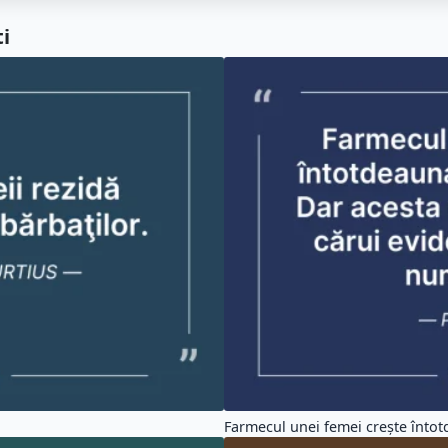
i
Farmecul unei femei creşte întotd