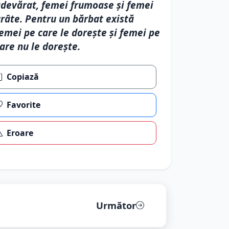
devărat, femei frumoase şi femei
râte. Pentru un bărbat există
emei pe care le doreşte şi femei pe
are nu le doreşte.
Copiază
Favorite
Eroare
Următor