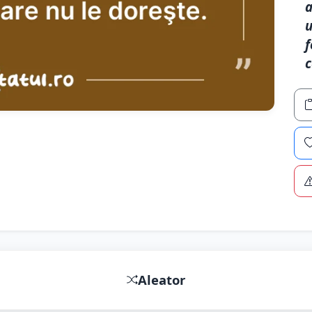
a
u
f
c
Aleator