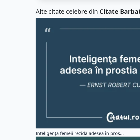
Alte citate celebre din
Citate Barbat
Inteligenţa femeii rezidă adesea în pros...