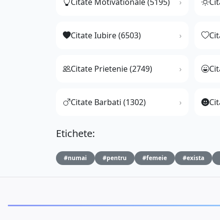
Citate Motivationale (5195)
Cit
Citate Iubire (6503)
Ci
Citate Prietenie (2749)
Ci
Citate Barbati (1302)
Cit
Etichete:
#numai
#pentru
#femeie
#exista