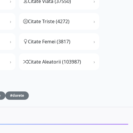
Citate Viata (37550)
Citate Triste (4272)
Citate Femei (3817)
Citate Aleatorii (103987)
e
#dorete