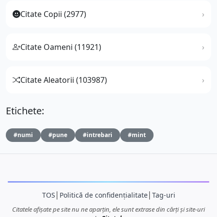
Citate Copii (2977)
Citate Oameni (11921)
Citate Aleatorii (103987)
Etichete:
#numi
#pune
#intrebari
#mint
TOS
│
Politică de confidențialitate
│
Tag-uri
Citatele afișate pe site nu ne aparțin, ele sunt extrase din cărți și site-uri