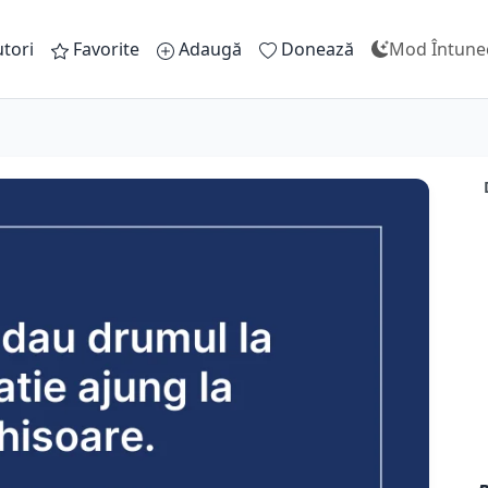
tori
Favorite
Adaugă
Donează
Mod Întune