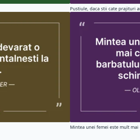
Pustiule, daca stii cate prajituri a
Mintea unei femei este mult mai c