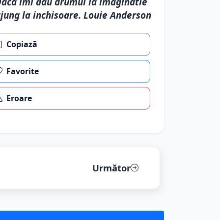
aca imi dau drumul la imaginatie
jung la inchisoare. Louie Anderson
Copiază
Favorite
Eroare
Următor