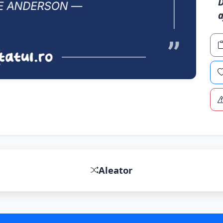
D
a
Aleator