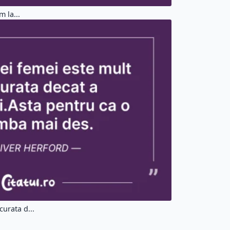
m la...
urata d...