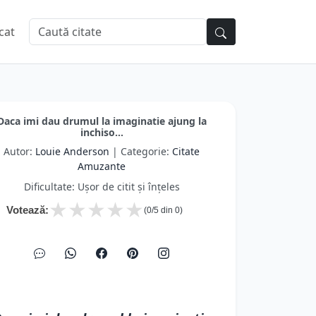
cat
Daca imi dau drumul la imaginatie ajung la
inchiso...
Autor:
Louie Anderson
| Categorie:
Citate
Amuzante
Dificultate: Ușor de citit și înțeles
★
★
★
★
★
Votează:
(
0
/5 din
0
)