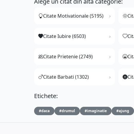
Alege un citat din altă categorie:
Citate Motivationale (5195)
Cit
Citate Iubire (6503)
Ci
Citate Prietenie (2749)
Ci
Citate Barbati (1302)
Cit
Etichete:
#daca
#drumul
#imaginatie
#ajung