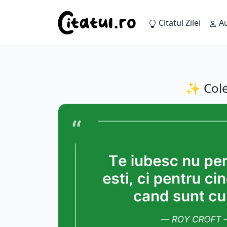
Citatul Zilei
Au
✨ Colec