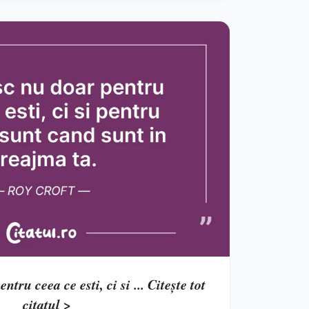
tru ceea ce esti, ci si ... Citește tot
citatul >