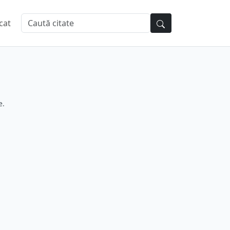
cat
e.