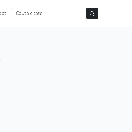
cat
e.