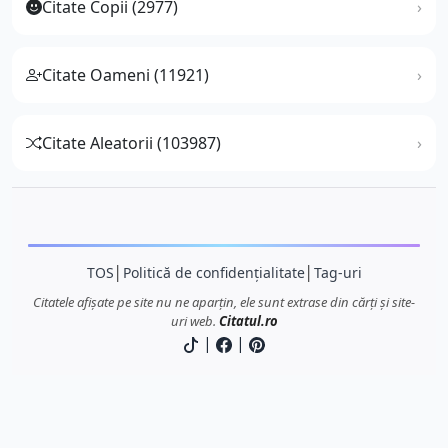
Citate Copii (2977)
Citate Oameni (11921)
Citate Aleatorii (103987)
TOS
│
Politică de confidențialitate
│
Tag-uri
Citatele afișate pe site nu ne aparțin, ele sunt extrase din cărți și site-
uri web.
Citatul.ro
|
|