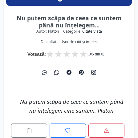
Nu putem scăpa de ceea ce suntem
până nu înțelegem...
Autor:
Platon
| Categorie:
Citate Viata
Dificultate: Ușor de citit și înțeles
★
★
★
★
★
Votează:
(
0
/5 din
0
)
Nu putem scăpa de ceea ce suntem până
nu înțelegem cine suntem. Platon