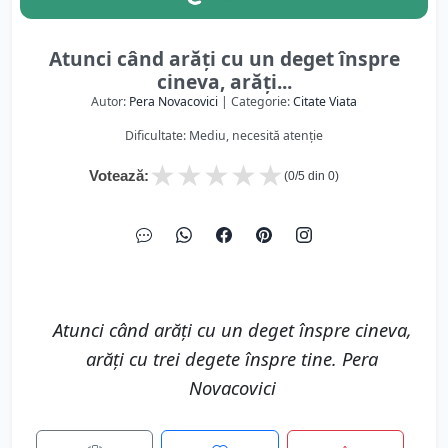
Atunci când arăți cu un deget înspre
cineva, arăți...
Autor:
Pera Novacovici
| Categorie:
Citate Viata
Dificultate: Mediu, necesită atenție
★
★
★
★
★
Votează:
(
0
/5 din
0
)
Atunci când arăți cu un deget înspre cineva,
arăți cu trei degete înspre tine. Pera
Novacovici