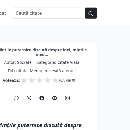
cat
ințile puternice discută despre idei, mințile
med...
Autor:
Socrate
| Categorie:
Citate Viata
Dificultate: Mediu, necesită atenție
★
★
★
★
★
Votează:
(
0
/5 din
0
)
ințile puternice discută despre