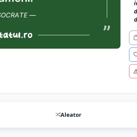
i
d
d
Aleator