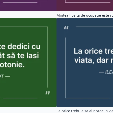
Mintea lipsita de ocupație este ru
La orice trebuie sa ai noroc in via