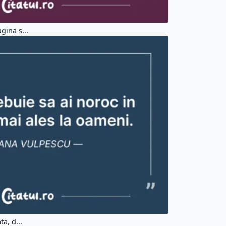
gina s...
ta, d...