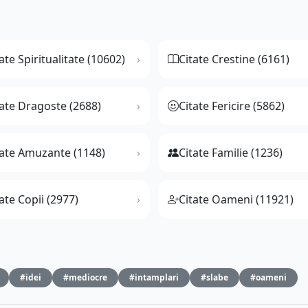
ate Spiritualitate (10602)
Citate Crestine (6161)
tate Dragoste (2688)
Citate Fericire (5862)
tate Amuzante (1148)
Citate Familie (1236)
ate Copii (2977)
Citate Oameni (11921)
#idei
#mediocre
#intamplari
#slabe
#oameni