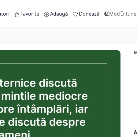
tori
Favorite
Adaugă
Donează
Mod Întune
M
M