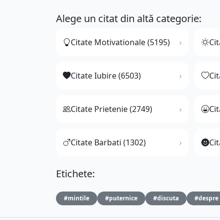
Alege un citat din altă categorie:
Citate Motivationale (5195)
Cit
Citate Iubire (6503)
Ci
Citate Prietenie (2749)
Ci
Citate Barbati (1302)
Cit
Etichete:
#mintile
#puternice
#discuta
#despre