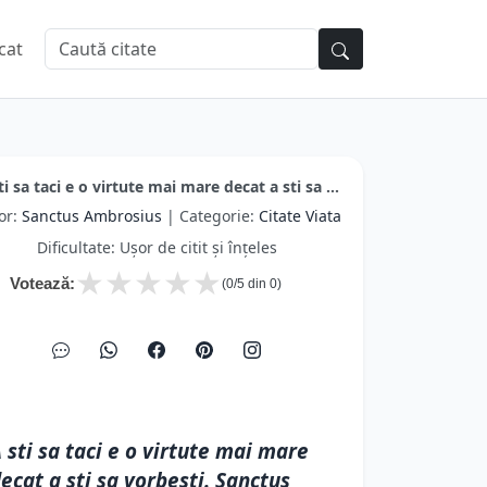
cat
ti sa taci e o virtute mai mare decat a sti sa ...
or:
Sanctus Ambrosius
| Categorie:
Citate Viata
Dificultate: Ușor de citit și înțeles
★
★
★
★
★
Votează:
(
0
/5 din
0
)
 sti sa taci e o virtute mai mare
ecat a sti sa vorbesti. Sanctus