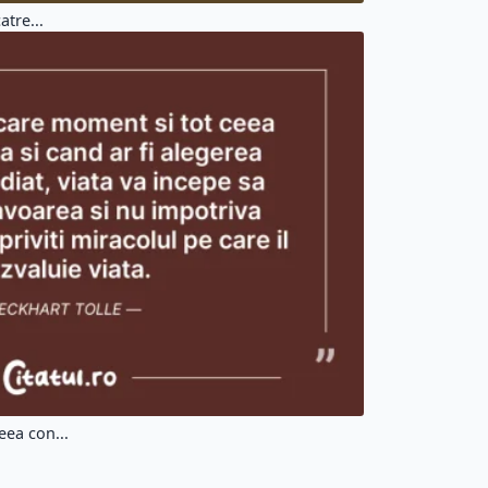
atre...
eea con...