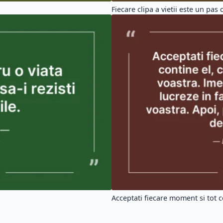
Fiecare clipa a vietii este un pas c
Acceptati fiecare moment si tot c