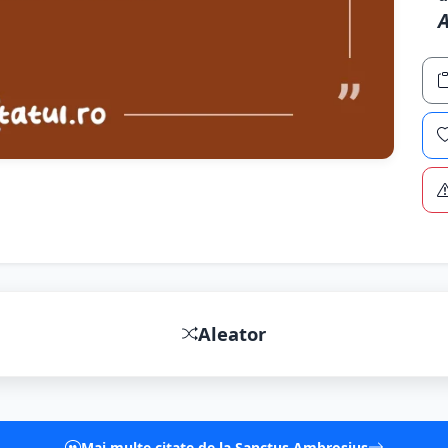
Aleator
Mai multe citate de la Sanctus Ambrosius