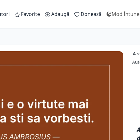
tori
Favorite
Adaugă
Donează
Mod Întune
A s
Aut
A
d