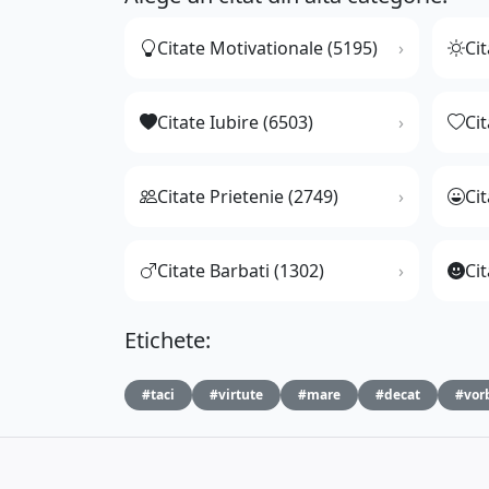
Citate Motivationale (5195)
Cit
Citate Iubire (6503)
Ci
Citate Prietenie (2749)
Ci
Citate Barbati (1302)
Cit
Etichete:
#taci
#virtute
#mare
#decat
#vor