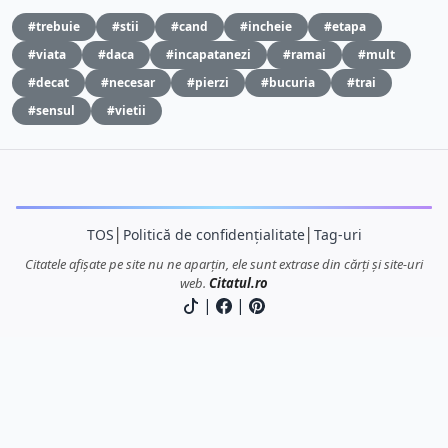
#trebuie
#stii
#cand
#incheie
#etapa
#viata
#daca
#incapatanezi
#ramai
#mult
#decat
#necesar
#pierzi
#bucuria
#trai
#sensul
#vietii
TOS
│
Politică de confidențialitate
│
Tag-uri
Citatele afișate pe site nu ne aparțin, ele sunt extrase din cărți și site-uri
web.
Citatul.ro
|
|