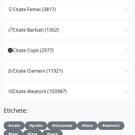
Citate Femei (3817)
Citate Barbati (1302)
Citate Copii (2977)
Citate Oameni (11921)
Citate Aleatorii (103987)
Etichete:
#viata
#putea
#minunata
#daca
#oamenii
#tear
#lasa
#pace