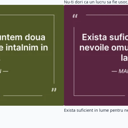
Nu-ti dori ca un lucru sa fie usor,
Exista suficient in lume pentru ne