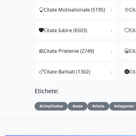
Citate Motivationale (5195)
Cit
Citate Iubire (6503)
Ci
Citate Prietenie (2749)
Ci
Citate Barbati (1302)
Cit
Etichete:
#simplitatea
#este
#cheia
#elegantei