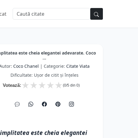
cat
plitatea este cheia elegantei adevarate. Coco
...
Autor:
Coco Chanel
| Categorie:
Citate Viata
Dificultate: Ușor de citit și înțeles
★
★
★
★
★
Votează:
(
0
/5 din
0
)
implitatea este cheia elegantei