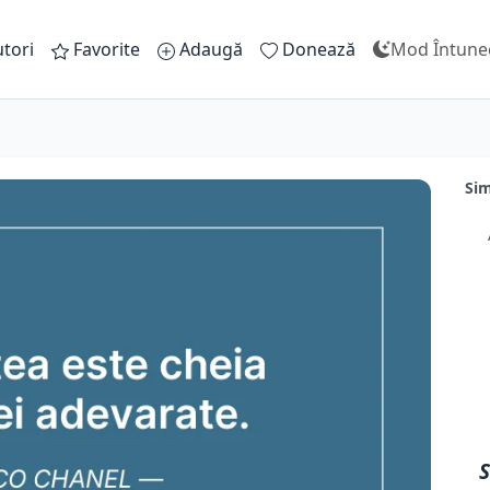
tori
Favorite
Adaugă
Donează
Mod Întune
Sim
S