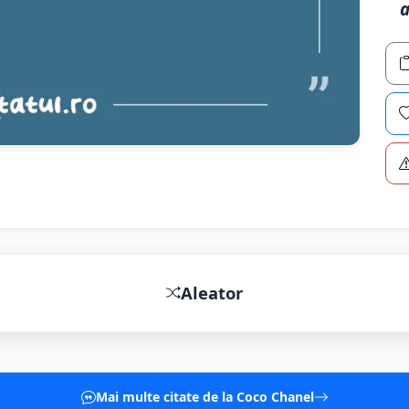
a
Aleator
Mai multe citate de la Coco Chanel