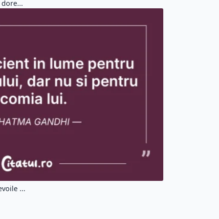
 dore...
voile ...