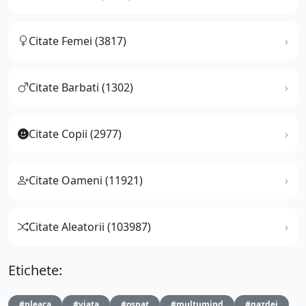
Citate Femei (3817)
Citate Barbati (1302)
Citate Copii (2977)
Citate Oameni (11921)
Citate Aleatorii (103987)
Etichete:
#pleaca
#viata
#ospat
#multumind
#gazdei