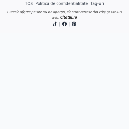
TOS
│
Politică de confidențialitate
│
Tag-uri
Citatele afișate pe site nu ne aparțin, ele sunt extrase din cărți și site-uri
web.
Citatul.ro
|
|