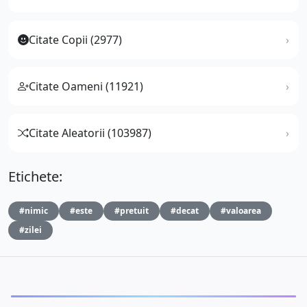
Citate Copii (2977)
Citate Oameni (11921)
Citate Aleatorii (103987)
Etichete:
#nimic
#este
#pretuit
#decat
#valoarea
#zilei