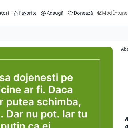
tori
Favorite
Adaugă
Donează
Mod Întune
Abt
A
o