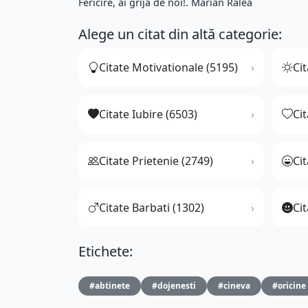
Fericire, ai grija de noi!. Marian Ralea
Alege un citat din altă categorie:
Citate Motivationale (5195)
Cit
Citate Iubire (6503)
Ci
Citate Prietenie (2749)
Ci
Citate Barbati (1302)
Cit
Etichete:
#abtinete
#dojenesti
#cineva
#oricine