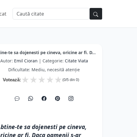
cat
ine-te sa dojenesti pe cineva, oricine ar fi. D...
Autor:
Emil Cioran
| Categorie:
Citate Viata
Dificultate: Mediu, necesită atenție
★
★
★
★
★
Votează:
(
0
/5 din
0
)
btine-te sa dojenesti pe cineva,
ricine ar fi. Daca oamenii s-ar