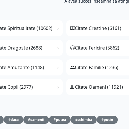
A avea succes înseamnă să atingi 
ate Spiritualitate (10602)
Citate Crestine (6161)
tate Dragoste (2688)
Citate Fericire (5862)
tate Amuzante (1148)
Citate Familie (1236)
ate Copii (2977)
Citate Oameni (11921)
#daca
#oamenii
#putea
#schimba
#putin