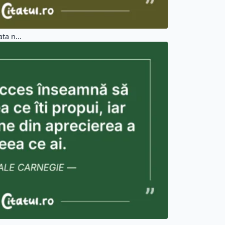
ta n...