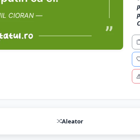
p
p
C
Aleator