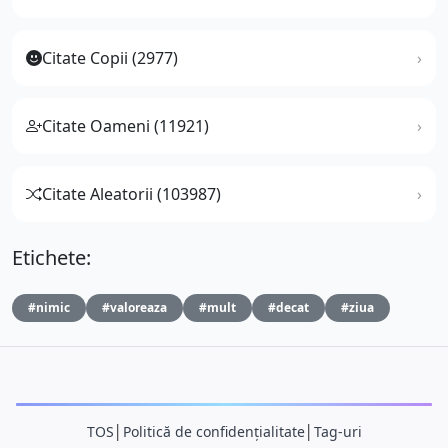
Citate Copii (2977)
Citate Oameni (11921)
Citate Aleatorii (103987)
Etichete:
#nimic
#valoreaza
#mult
#decat
#ziua
TOS
│
Politică de confidențialitate
│
Tag-uri