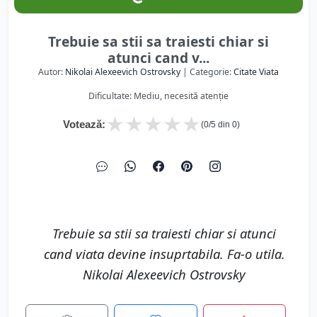
Trebuie sa stii sa traiesti chiar si
atunci cand v...
Autor:
Nikolai Alexeevich Ostrovsky
| Categorie:
Citate Viata
Dificultate: Mediu, necesită atenție
★
★
★
★
★
Votează:
(
0
/5 din
0
)
Trebuie sa stii sa traiesti chiar si atunci
cand viata devine insuprtabila. Fa-o utila.
Nikolai Alexeevich Ostrovsky