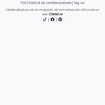
TOS
│
Politică de confidențialitate
│
Tag-uri
Citatele afișate pe site nu ne aparțin, ele sunt extrase din cărți și site-uri
web.
Citatul.ro
|
|