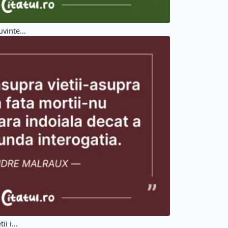
vinte...
i i...