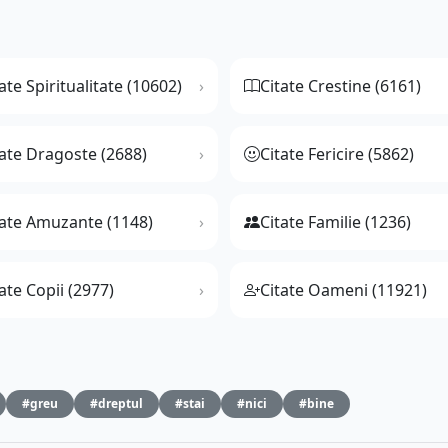
ate Spiritualitate (10602)
Citate Crestine (6161)
tate Dragoste (2688)
Citate Fericire (5862)
tate Amuzante (1148)
Citate Familie (1236)
ate Copii (2977)
Citate Oameni (11921)
#greu
#dreptul
#stai
#nici
#bine