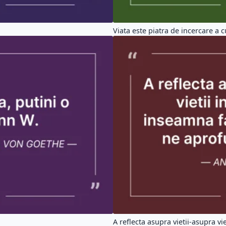
Viata este piatra de incercare a cu
A reflecta asupra vietii-asupra vieti