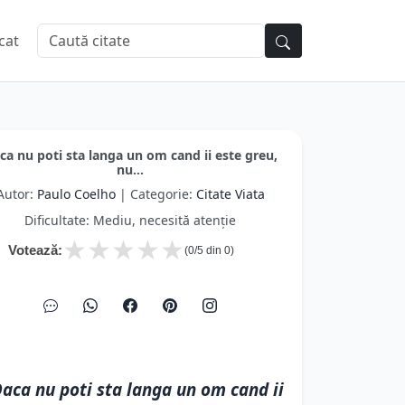
cat
ca nu poti sta langa un om cand ii este greu,
nu...
Autor:
Paulo Coelho
| Categorie:
Citate Viata
Dificultate: Mediu, necesită atenție
★
★
★
★
★
Votează:
(
0
/5 din
0
)
aca nu poti sta langa un om cand ii