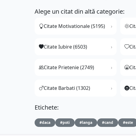
Alege un citat din altă categorie:
Citate Motivationale (5195)
Cit
Citate Iubire (6503)
Ci
Citate Prietenie (2749)
Ci
Citate Barbati (1302)
Cit
Etichete:
#daca
#poti
#langa
#cand
#este