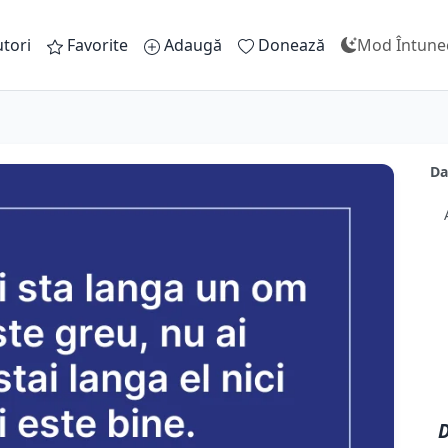
tori
Favorite
Adaugă
Donează
Mod Întune
Da
D