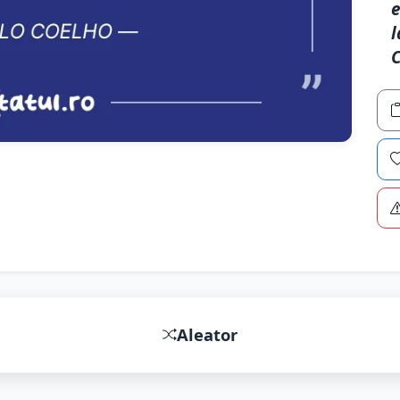
e
l
Aleator