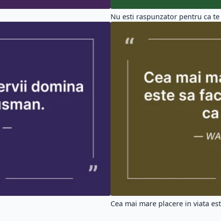
Nu esti raspunzator pentru ca te n
Cea mai mare placere in viata este