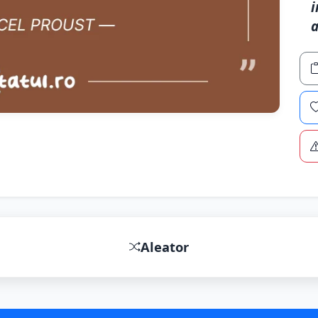
i
a
Aleator