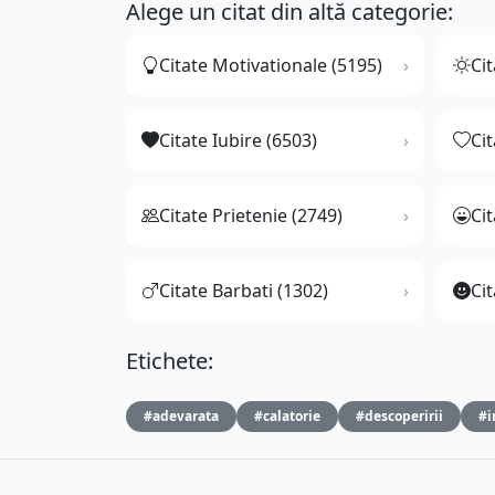
Alege un citat din altă categorie:
Citate Motivationale (5195)
Cit
Citate Iubire (6503)
Ci
Citate Prietenie (2749)
Ci
Citate Barbati (1302)
Cit
Etichete:
#adevarata
#calatorie
#descoperirii
#i