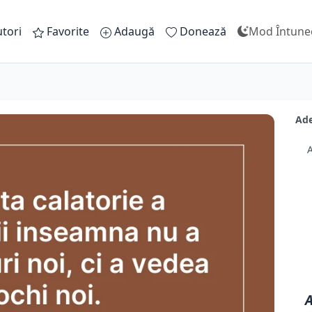
tori
Favorite
Adaugă
Donează
Mod Întune
Ade
A
A