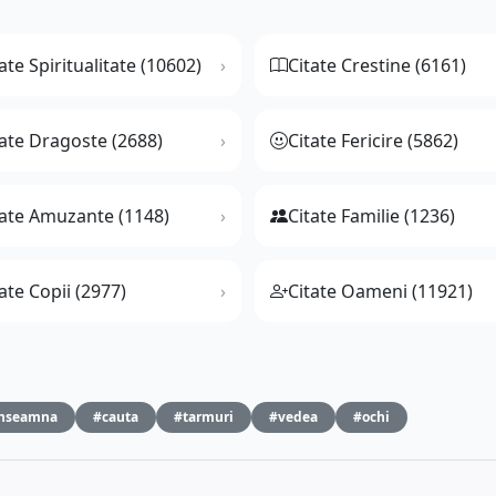
ate Spiritualitate (10602)
Citate Crestine (6161)
tate Dragoste (2688)
Citate Fericire (5862)
tate Amuzante (1148)
Citate Familie (1236)
ate Copii (2977)
Citate Oameni (11921)
nseamna
#cauta
#tarmuri
#vedea
#ochi