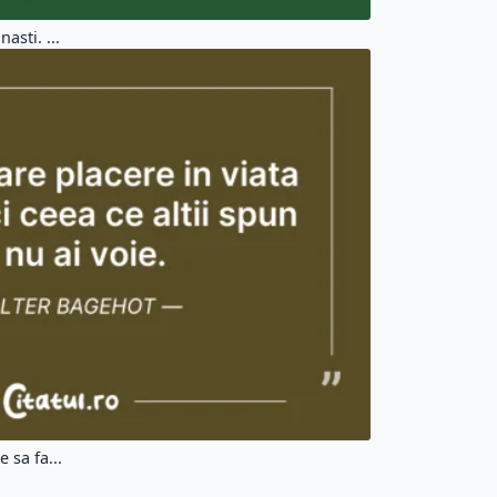
asti. ...
 sa fa...