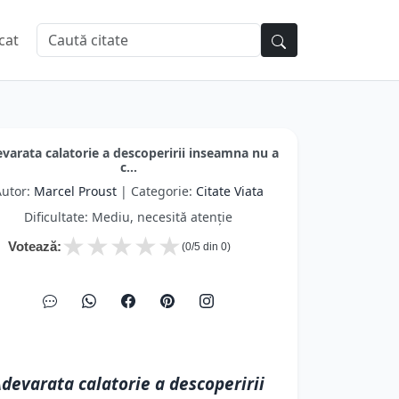
cat
varata calatorie a descoperirii inseamna nu a
c...
utor:
Marcel Proust
| Categorie:
Citate Viata
Dificultate: Mediu, necesită atenție
★
★
★
★
★
Votează:
(
0
/5 din
0
)
devarata calatorie a descoperirii