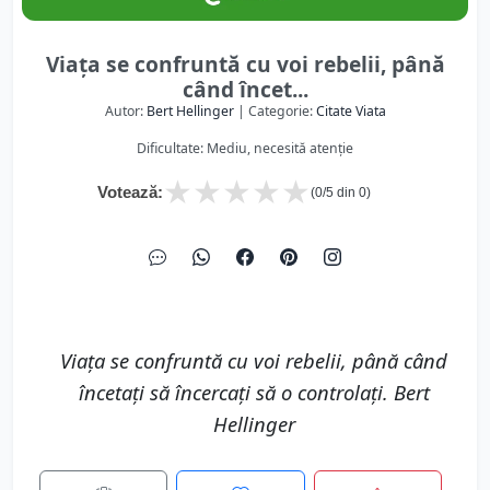
Viața se confruntă cu voi rebelii, până
când încet...
Autor:
Bert Hellinger
| Categorie:
Citate Viata
Dificultate: Mediu, necesită atenție
★
★
★
★
★
Votează:
(
0
/5 din
0
)
Viața se confruntă cu voi rebelii, până când
încetați să încercați să o controlați. Bert
Hellinger