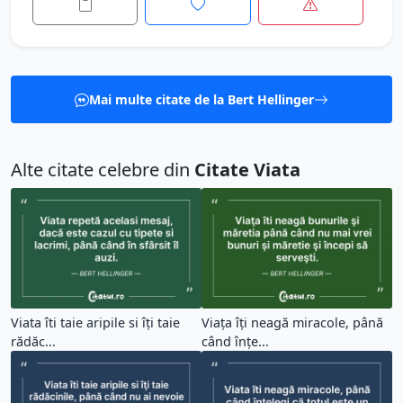
Mai multe citate de la Bert Hellinger
Alte citate celebre din
Citate Viata
Viata îti taie aripile si îţi taie
Viața îți neagă miracole, până
rădăc...
când înţe...