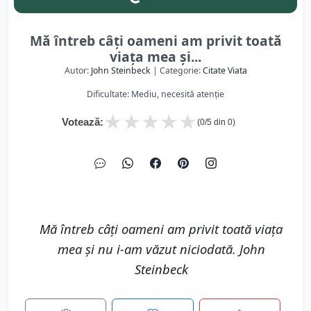
Mă întreb câți oameni am privit toată
viața mea și...
Autor:
John Steinbeck
| Categorie:
Citate Viata
Dificultate: Mediu, necesită atenție
★
★
★
★
★
Votează:
(
0
/5 din
0
)
Mă întreb câți oameni am privit toată viața
mea și nu i-am văzut niciodată. John
Steinbeck