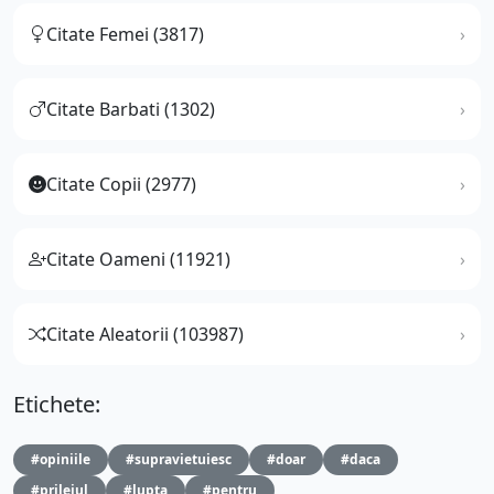
Citate Femei (3817)
Citate Barbati (1302)
Citate Copii (2977)
Citate Oameni (11921)
Citate Aleatorii (103987)
Etichete:
#opiniile
#supravietuiesc
#doar
#daca
#prilejul
#lupta
#pentru