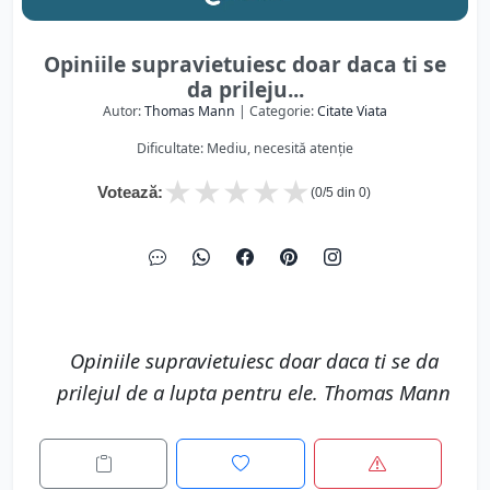
Opiniile supravietuiesc doar daca ti se
da prileju...
Autor:
Thomas Mann
| Categorie:
Citate Viata
Dificultate: Mediu, necesită atenție
★
★
★
★
★
Votează:
(
0
/5 din
0
)
Opiniile supravietuiesc doar daca ti se da
prilejul de a lupta pentru ele. Thomas Mann