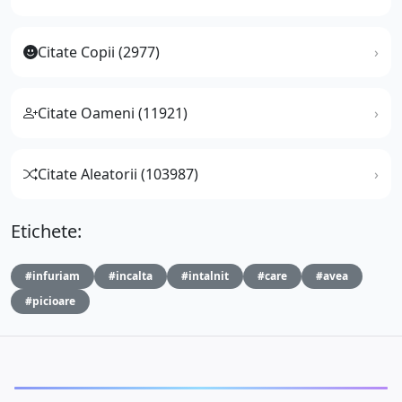
Citate Copii (2977)
Citate Oameni (11921)
Citate Aleatorii (103987)
Etichete:
#infuriam
#incalta
#intalnit
#care
#avea
#picioare